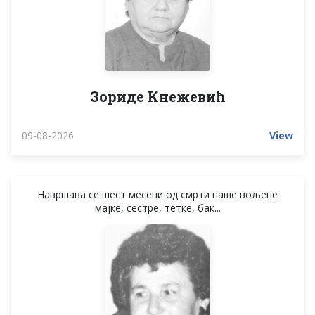
Зориде Кнежевић
09-08-2026
View
Навршава се шест месеци од смрти наше вољене
мајке, сестре, тетке, бак...