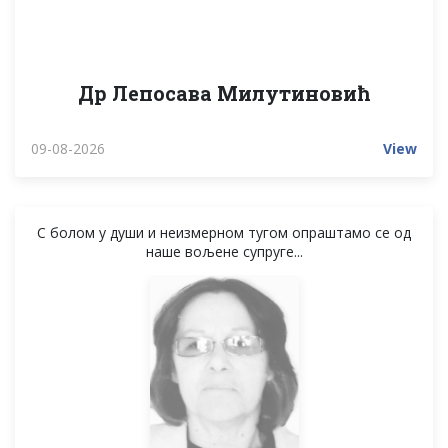
Др Лепосава Милутиновић
09-08-2026
View
С болом у души и неизмерном тугом опраштамо се од
наше вољене супруге...