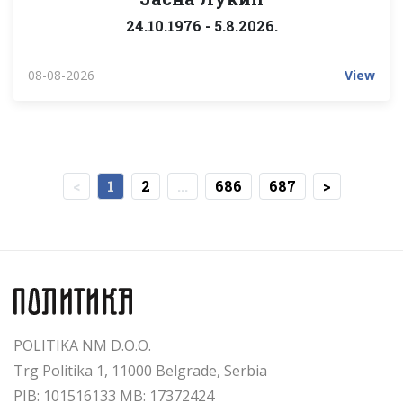
24.10.1976 - 5.8.2026.
08-08-2026
View
<
1
2
...
686
687
>
POLITIKA NM D.O.O.
Trg Politika 1, 11000 Belgrade, Serbia
PIB: 101516133 MB: 17372424