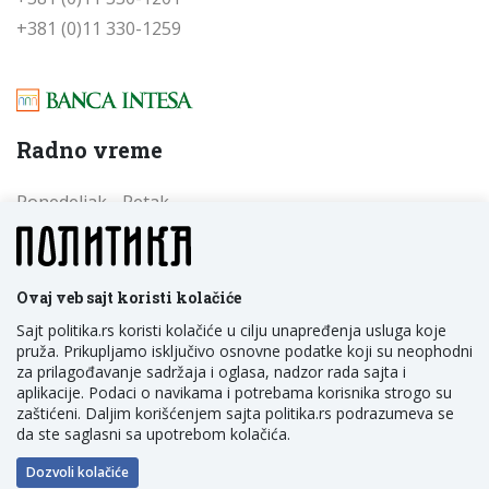
+381 (0)11 330-1259
Radno vreme
Ponedeljak - Petak
od 09 do 17 časova
Subota - Nedelja
od 09 do 17 časova
Ovaj veb sajt koristi kolačiće
Sajt politika.rs koristi kolačiće u cilju unapređenja usluga koje
pruža. Prikupljamo isključivo osnovne podatke koji su neophodni
za prilagođavanje sadržaja i oglasa, nadzor rada sajta i
aplikacije. Podaci o navikama i potrebama korisnika strogo su
zaštićeni. Daljim korišćenjem sajta politika.rs podrazumeva se
da ste saglasni sa upotrebom kolačića.
POLITIKA NM D.O.O. Beograd, Trg Politika 1, Srbija
Dozvoli kolačiće
Developed by:
NewTec Solutions
&
TNation