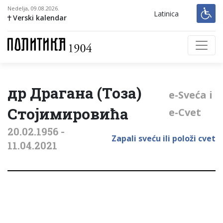
Nedelja, 09.08.2026.
Latinica
Verski kalendar
др Драгана (Тоза)
е-Sveća i
Стојимировића
e-Cvet
20.02.1956 -
Zapali sveću ili položi cvet
11.04.2021