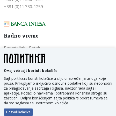
+381 (0)11 330-1259
Radno vreme
Ponedeljak - Petak
od 09 do 17 časova
Subota - Nedelja
od 09 do 17 časova
Ovaj veb sajt koristi kolačiće
Sajt politika.rs koristi kolačiće u cilju unapređenja usluga koje
pruža. Prikupljamo isključivo osnovne podatke koji su neophodni
za prilagođavanje sadržaja i oglasa, nadzor rada sajta i
aplikacije. Podaci o navikama i potrebama korisnika strogo su
zaštićeni. Daljim korišćenjem sajta politika.rs podrazumeva se
da ste saglasni sa upotrebom kolačića.
POLITIKA NM D.O.O. Beograd, Trg Politika 1, Srbija
Dozvoli kolačiće
Developed by:
NewTec Solutions
&
TNation