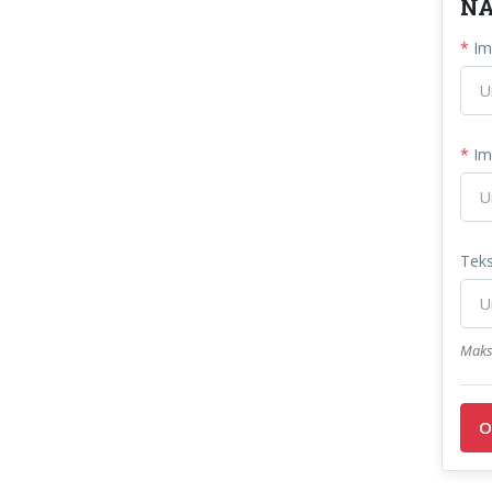
NA
*
Im
*
Im
Teks
Maks
O