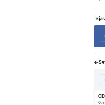
Izja
е-Sv
OD
Obel