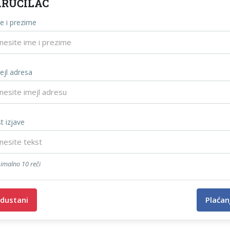
RUČILAC
e i prezime
ejl adresa
t izjave
imalno 10 reči
dustani
Plaćan