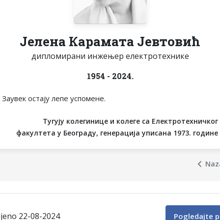
Јелена Карамата Јевтовић
дипломирани инжењер електротехнике
1954 - 2024.
Заувек остају лепе успомене.
Тугују колегинице и колеге са Електротехничког
факултета у Београду, генерација уписана 1973. године
Naz
ljeno 22-08-2024
Pogledajte p