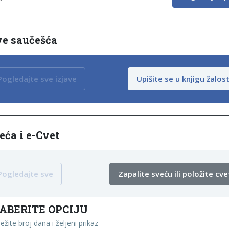
ve saučešća
Pogledajte sve izjave
Upišite se u knjigu žalost
eća i e-Cvet
Pogledajte sve
Zapalite sveću ili položite cve
ABERITE OPCIJU
ežite broj dana i željeni prikaz