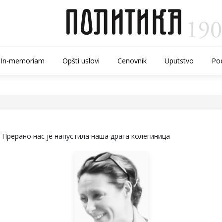
In-memoriam
Opšti uslovi
Cenovnik
Uputstvo
Pod
Прерано нас је напустила наша драга колегиница