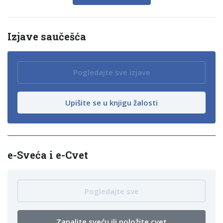
Izjave saučešća
Pogledajte sve izjave
Upišite se u knjigu žalosti
е-Sveća i e-Cvet
Pogledajte sve
Zapalite sveću ili položite cvet