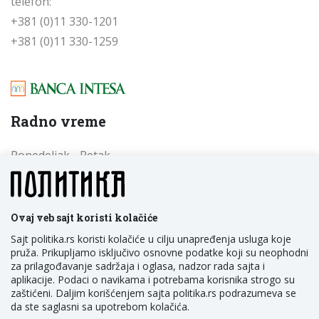
telefon:
+381 (0)11 330-1201
+381 (0)11 330-1259
Radno vreme
Ponedeljak - Petak
od 09 do 17 časova
Subota - Nedelja
od 09 do 17 časova
Ovaj veb sajt koristi kolačiće
Sajt politika.rs koristi kolačiće u cilju unapređenja usluga koje
pruža. Prikupljamo isključivo osnovne podatke koji su neophodni
za prilagođavanje sadržaja i oglasa, nadzor rada sajta i
aplikacije. Podaci o navikama i potrebama korisnika strogo su
zaštićeni. Daljim korišćenjem sajta politika.rs podrazumeva se
da ste saglasni sa upotrebom kolačića.
POLITIKA NM D.O.O. Beograd, Trg Politika 1, Srbija