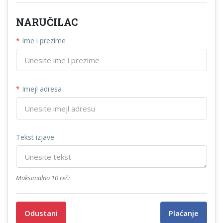
NARUČILAC
*
Ime i prezime
*
Imejl adresa
Tekst izjave
Maksimalno 10 reči
Odustani
Plaćanje