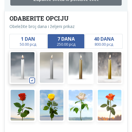
ODABERITE OPCIJU
Obeležite broj dana i željeni prikaz
1 DAN
7 DANA
40 DANA
50.00 рсд
250.00 рсд
800.00 рсд