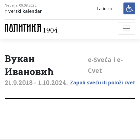
Nedelja, 09.08.2026.
Latinica
Verski kalendar
Вукан
е-Sveća i e-
Ивановић
Cvet
21.9.2018 - 1.10.2024.
Zapali sveću ili položi cvet