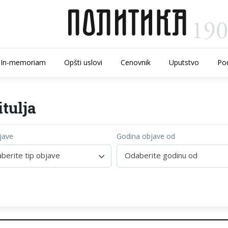
In-memoriam
Opšti uslovi
Cenovnik
Uputstvo
Pod
tulja
jave
Godina objave od
berite tip objave
Odaberite godinu od