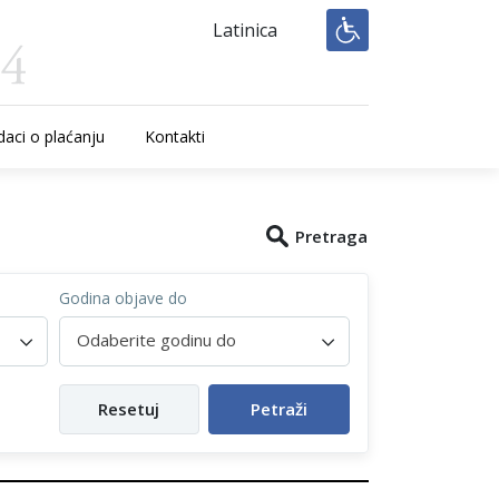
Latinica
aci o plaćanju
Kontakti
Pretraga
Godina objave do
Odaberite godinu do
Resetuj
Petraži