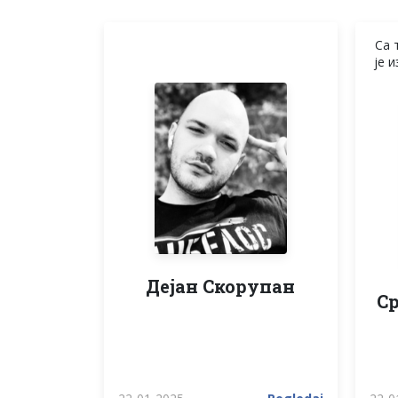
Са 
је 
Дејан Скорупан
С