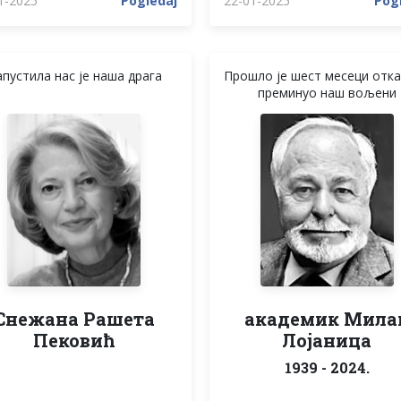
1-2025
Pogledaj
22-01-2025
Pog
пустила нас је наша драга
Прошло је шест месеци отка
преминуо наш вољени
Снежана Рашета
академик Мила
Пековић
Лојаница
1939 - 2024.