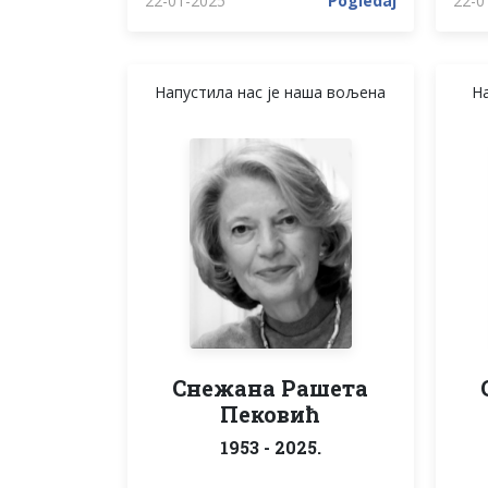
22-01-2025
Pogledaj
22-0
Напустила нас је наша вољена
На
Снежана Рашета
Пековић
1953 - 2025.