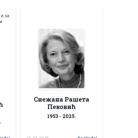
 и за
и
Снежана Рашета
ћ
Пековић
1953 - 2025.
.