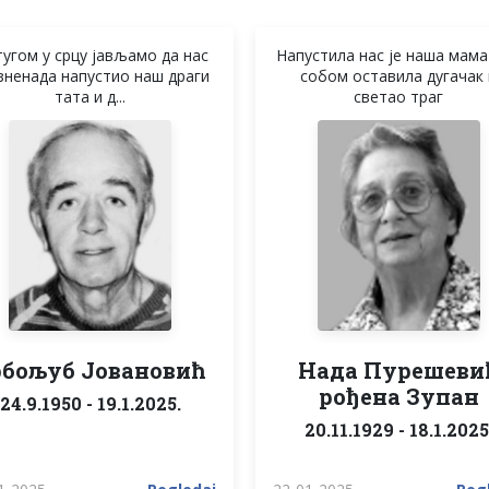
тугом у срцу јављамо да нас
Напустила нас је наша мама
изненада напустио наш драги
собом оставила дугачак 
тата и д...
светао траг
рбољуб Јовановић
Нада Пурешеви
рођена Зупан
24.9.1950 - 19.1.2025.
20.11.1929 - 18.1.2025