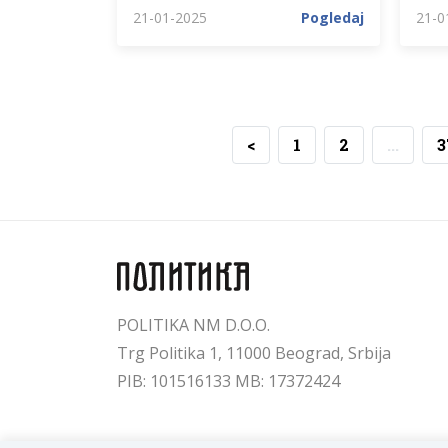
21-01-2025
Pogledaj
21-0
<
1
2
...
3
POLITIKA NM D.O.O.
Trg Politika 1, 11000 Beograd, Srbija
PIB: 101516133 MB: 17372424