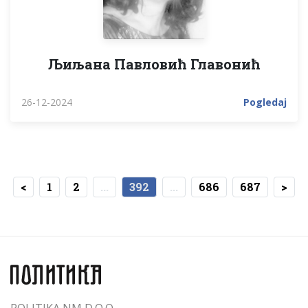
Љиљана Павловић Главонић
26-12-2024
Pogledaj
<
1
2
...
392
...
686
687
>