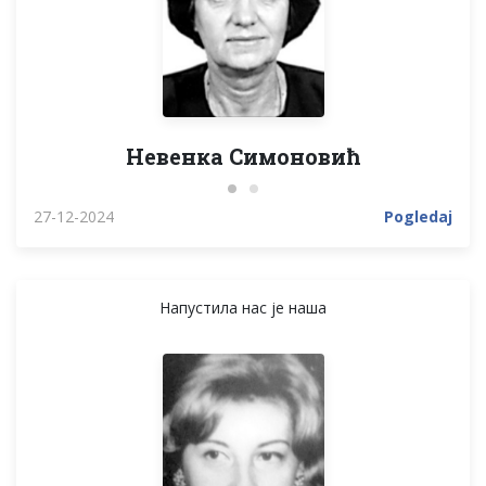
Невенка Симоновић
Бор
27-12-2024
Pogledaj
Напустила нас је наша