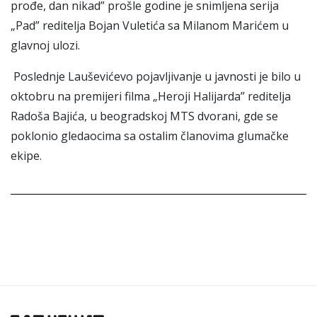
prođe, dan nikad” prošle godine je snimljena serija
„Pad” reditelja Bojan Vuletića sa Milanom Marićem u
glavnoj ulozi.
Poslednje Lauševićevo pojavljivanje u javnosti je bilo u
oktobru na premijeri filma „Heroji Halijarda” reditelja
Radoša Bajića, u beogradskoj MTS dvorani, gde se
poklonio gledaocima sa ostalim članovima glumačke
ekipe.