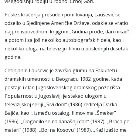
višegodišnju robiju u rodnoj Crnoj Gori.
Posle skraćenja presude i pomilovanja, Laušević se
odselio u Sjedinjene Američke Države, odakle se vratio
najpre ispovednom knjigom „Godina prođe, dan nikad”,
a potom i sa još nekoliko autobiografskih dela, kao i
nekoliko uloga na televiziji i filmu u poslednjih desetak
godina.
Cetinjanin Laušević je završio glumu na Fakultetu
dramskih umetnosti u Beogradu 1982. godine, kada
postaje i član Jugoslovenskog dramskog pozorišta.
Popularnost u Jugoslaviji je stekao ulogom u
televizijskoj seriji „Sivi dom” (1986) reditelja Darka
Bajića, kao i, između ostalog, filmovima „Šmeker”
(1986), „Dogodilo se na današnji dan” (1987), „Braća po
materi” (1988), „Boj na Kosovu” (1989), „Kaži zašto me