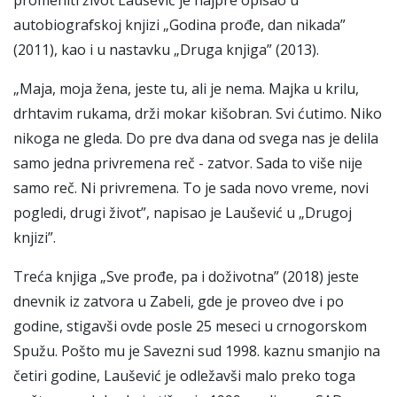
promeniti život Laušević je najpre opisao u
autobiografskoj knjizi „Godina prođe, dan nikada”
(2011), kao i u nastavku „Druga knjiga” (2013).
„Maja, moja žena, jeste tu, ali je nema. Majka u krilu,
drhtavim rukama, drži mokar kišobran. Svi ćutimo. Niko
nikoga ne gleda. Do pre dva dana od svega nas je delila
samo jedna privremena reč - zatvor. Sada to više nije
samo reč. Ni privremena. To je sada novo vreme, novi
pogledi, drugi život”, napisao je Laušević u „Drugoj
knjizi”.
Treća knjiga „Sve prođe, pa i doživotna” (2018) jeste
dnevnik iz zatvora u Zabeli, gde je proveo dve i po
godine, stigavši ovde posle 25 meseci u crnogorskom
Spužu. Pošto mu je Savezni sud 1998. kaznu smanjio na
četiri godine, Laušević je odležavši malo preko toga