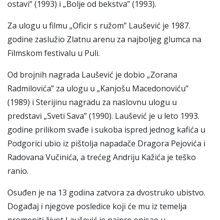
ostavi” (1993) i „Bolje od bekstva” (1993).
Za ulogu u filmu „Oficir s ružom” Laušević je 1987.
godine zaslužio Zlatnu arenu za najboljeg glumca na
Filmskom festivalu u Puli.
Od brojnih nagrada Laušević je dobio „Zorana
Radmilovića” za ulogu u „Kanjošu Macedonoviću”
(1989) i Sterijinu nagradu za naslovnu ulogu u
predstavi „Sveti Sava” (1990). Laušević je u leto 1993.
godine prilikom svađe i sukoba ispred jednog kafića u
Podgorici ubio iz pištolja napadače Dragora Pejovića i
Radovana Vučinića, a trećeg Andriju Kažića je teško
ranio.
Osuđen je na 13 godina zatvora za dvostruko ubistvo.
Događaj i njegove posledice koji će mu iz temelja