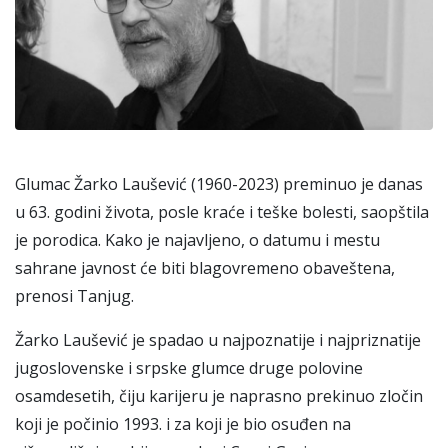
Glumac Žarko Laušević (1960-2023) preminuo je danas
u 63. godini života, posle kraće i teške bolesti, saopštila
je porodica. Kako je najavljeno, o datumu i mestu
sahrane javnost će biti blagovremeno obaveštena,
prenosi Tanjug.
Žarko Laušević je spadao u najpoznatije i najpriznatije
jugoslovenske i srpske glumce druge polovine
osamdesetih, čiju karijeru je naprasno prekinuo zločin
koji je počinio 1993. i za koji je bio osuđen na