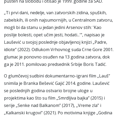
pušten na slobodu i otišao je 1999. godine za SAD.
„Ti prvi dani, nedelje, van zatvorskih zidina, spuških,
zabelskih, ili onih najsumornijih, u Centralnom zatvoru,
mogli bi da stanu u jedan jedini Arsenov stih: 'Kao
poslije bolesti, opet učim jesti, hodati...'”, napisao je
Laušević u svojoj poslednje objavljenoj knjizi „Padre,
idiote” (2022). Odlukom Vrhovnog suda Crne Gore 2001.
glumac je ponovno osuđen na 13 godina zatvora, dok
ga je 2011. pomilovao predsednik Srbije Boris Tadić.
O glumčevoj sudbini dokumentarno-igrani film „Lauš”
snimila je Branka Bešević Gajić 2014. godine. Laušević
se poslednjih godina ostvario brojne uloge u
projektima kao što su film „Smrdljiva bajka” (2015) i
serije „Senke nad Balkanom” (2017), „Vreme zla” i
„Kalkanski krugovi” (2021). Po motivima knjige „Godina