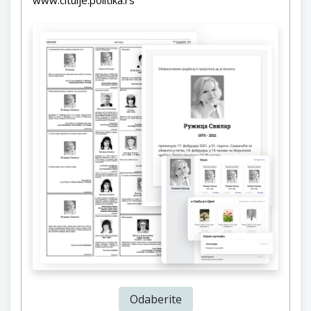
www.citulje.politika.rs
Odaberite