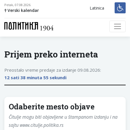
Petak, 07.08.2026.
Latinica
Verski kalendar
Prijem preko interneta
Preostalo vreme predaje za izdanje
09.08.2026:
12 sati 38 minuta 55 sekundi
Odaberite mesto objave
Čitulje mogu biti objavljene u štampanom izdanju i na
sajtu www.citulje.politika.rs