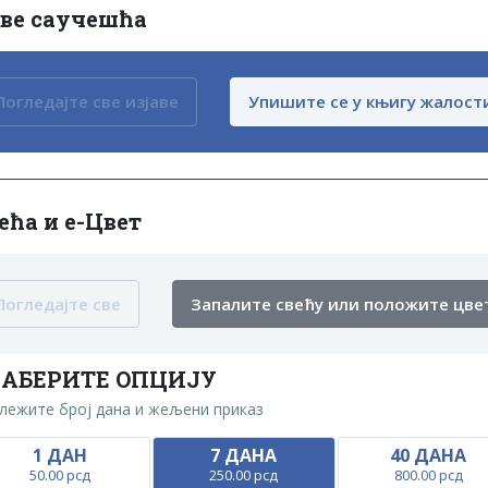
аве саучешћа
Погледајте све изјаве
Упишите се у књигу жалост
ећа и е-Цвет
Погледајте све
Запалите свећу или положите цве
АБЕРИТЕ ОПЦИЈУ
лежите број дана и жељени приказ
1 ДАН
7 ДАНА
40 ДАНА
50.00 рсд
250.00 рсд
800.00 рсд