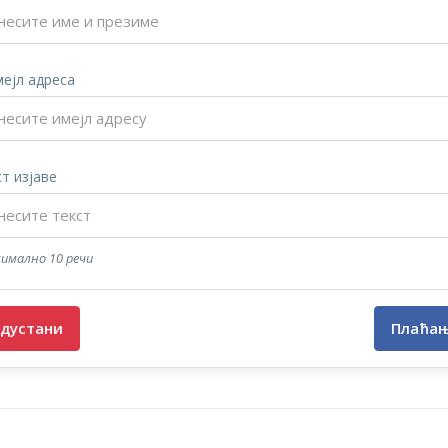
ејл адреса
т изјаве
имално 10 речи
дустани
Плаћа