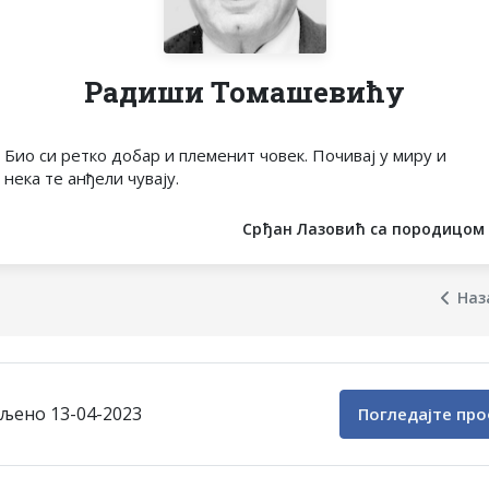
Радиши Томашевићу
Био си ретко добар и племенит човек. Почивај у миру и
нека те анђели чувају.
Срђан Лазовић са породицом
Наз
љено 13-04-2023
Погледајте пр