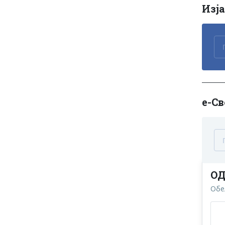
Изј
е-Св
ОД
Обе