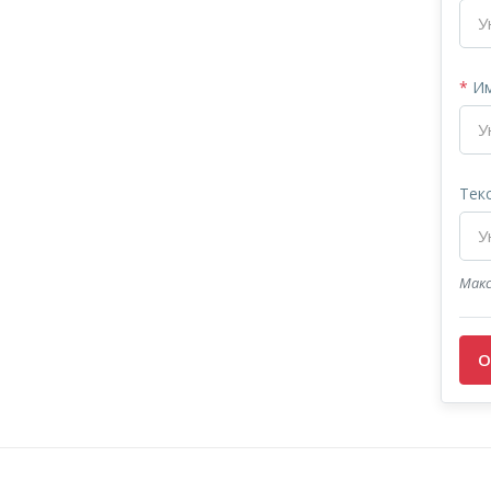
*
Им
Текс
Макс
О