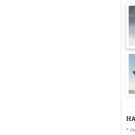
Н
*
Им