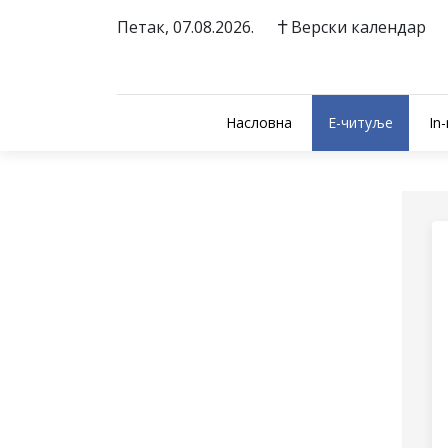
Петак, 07.08.2026.
Верски календар
Насловна
E-читуље
In