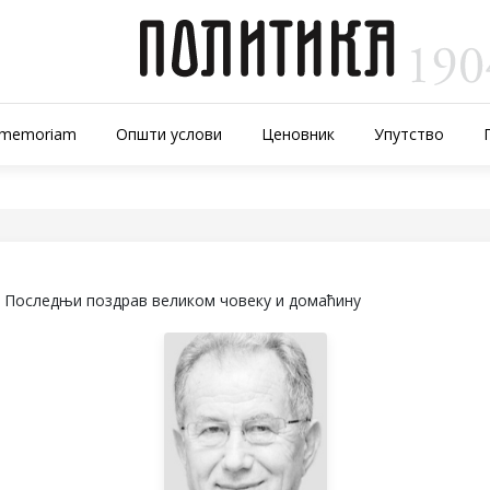
-memoriam
Општи услови
Ценовник
Упутство
Последњи поздрав великом човеку и домаћину