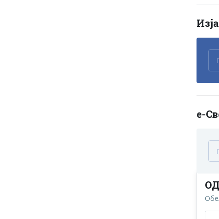
Изј
е-Св
ОД
Обе