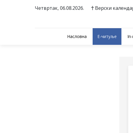
Четвртак, 06.08.2026.
Верски календа
Насловна
E-читуље
In