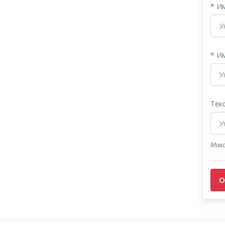
*
Им
*
Им
Текс
Макс
О