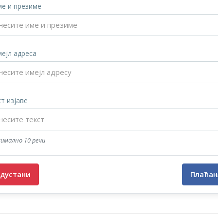
е и презиме
ејл адреса
т изјаве
имално 10 речи
дустани
Плаћа