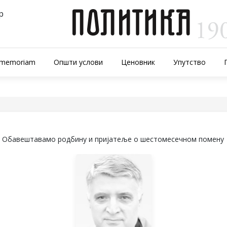
р
-memoriam
Општи услови
Ценовник
Упутство
Обавештавамо родбину и пријатеље о шестомесечном помену