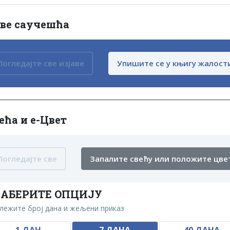
аве саучешћа
Погледајте све изјаве
Упишите се у књигу жалост
ећа и е-Цвет
Погледајте све
Запалите свећу или положите цве
АБЕРИТЕ ОПЦИЈУ
лежите број дана и жељени приказ