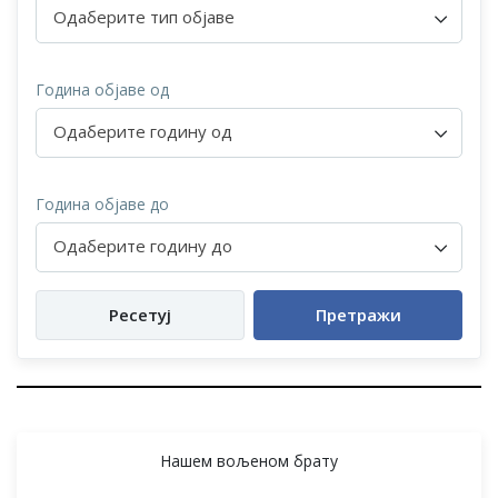
Одаберите тип објаве
Година објаве од
Одаберите годину од
Година објаве до
Одаберите годину до
Ресетуј
Претражи
Нашем вољеном брату