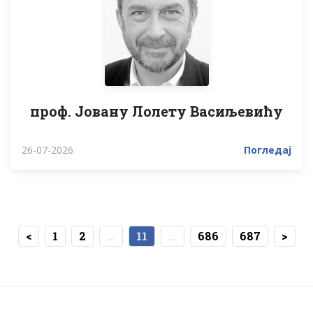
проф. Јовану Лолету Васиљевићу
26-07-2026
Погледај
<
1
2
...
11
...
686
687
>