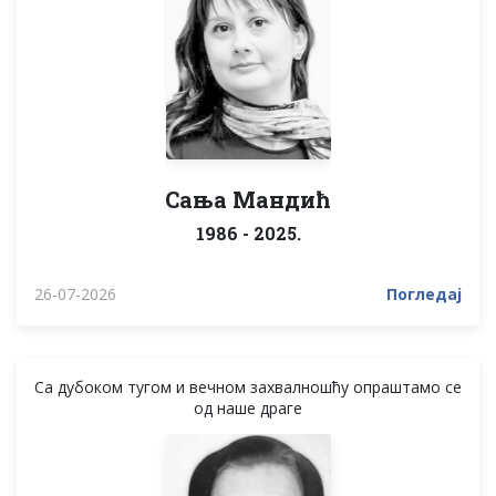
Сања Мандић
1986 - 2025.
26-07-2026
Погледај
Са дубоком тугом и вечном захвалношћу опраштамо се
од наше драге