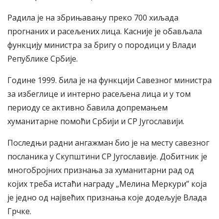
Радила је на збрињавању преко 700 хиљада
прогнаних и расељених лица. Касније је обављала
функцију министра за бригу о породици у Влади
Републике Србије.
Године 1999. била је на функцији Савезног министра
за избеглице и интерно расељена лица и у том
периоду се активно бавила допремањем
хуманитарне помоћи Србији и СР Југославији.
Последњи радни ангажман био је на месту савезног
посланика у Скупштини СР Југославије. Добитник је
многобројних признања за хуманитарни рад од
којих треба истаћи награду „Мелина Меркури” која
је једно од највећих признања које додељује Влада
Грчке.