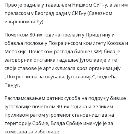
Прво је радила у тадашњем Нишком СУП-у, а затим
преласком у Београд ради у СИВ-у (Савезном
извршном већу).
Почетком 80-их година прелази у Приштину и
обавља послове у Покрајинском комитету Косова и
Метохије. Почетком распада бивше СФРЈ била је
заговорник опстанка тадашње Југославије и те
своје ставове је артикулисала кроз организацију
„Покрет жена за очување Југославије”, подсећа
Танјуг.
Распламсавањем ратних сукоба на подручју бивше
Југославије почетком 90-их година и великим
приливом ратом угроженог становништва на
територију Србије, Влада Србије именује је за
комесара за избеглице.