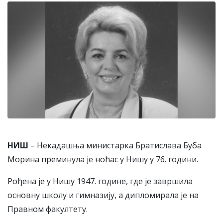
НИШ
– Некадашња министарка Братислава Буба
Морина преминула је ноћас у Нишу у 76. години.
Рођена је у Нишу 1947. године, где је завршила
основну школу и гимназију, а дипломирала је на
Правном факултету.