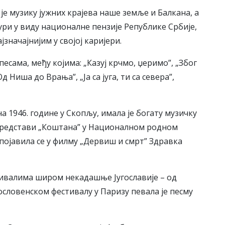
е музику јужних крајева наше земље и Балкана, а
ри у виду националне пензије Републике Србије,
ајзначајнијим у својој каријери.
сама, међу којима: „Казуј крчмо, џеримо”, „Због
Од Ниша до Врања”, „Ја са југа, ти са севера”,
 1946. године у Скопљу, имала је богату музичку
у представи „Коштана” у Националном родном
појавила се у филму „Дервиш и смрт” Здравка
тивалима широм некадашње Југославије – од
гословенском фестивалу у Паризу певала је песму