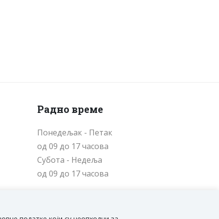
Радно време
Понедељак - Петак
од 09 до 17 часова
Cубота - Недеља
од 09 до 17 часова
новне податке који су неопходни за