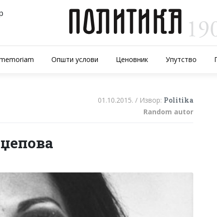
р
-memoriam
Општи услови
Ценовник
Упутство
01.10.2015. /
Извор:
Politika
Random autor
еџепова