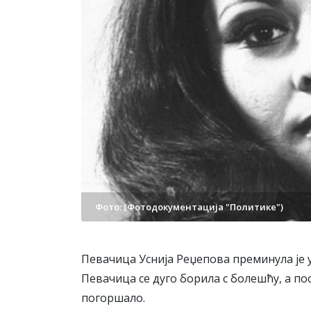
Фото: (Фотодокументација "Политике")
Певачица Уснија Реџепова преминула је у
Певачица се дуго борила с болешћу, а по
погоршало.