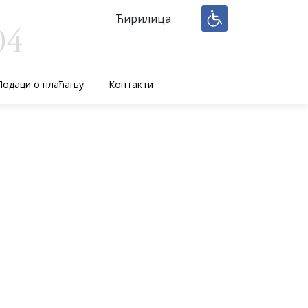
Ћирилица
Подаци о плаћању
Контакти