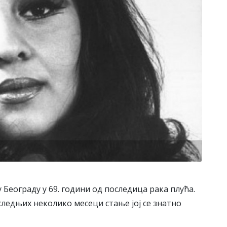
 Београду у 69. години од последица рака плућа.
следњих неколико месеци стање јој се знатно