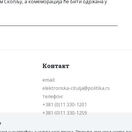
м Скопљу, а комеморација ће бити одржана у
Контакт
email:
elektronska-citulja@politika.rs
телефон:
+381 (0)11 330-1201
+381 (0)11 330-1259
е
е у циљу унапређења услуга које пружа. Прикупљамо искључиво ос