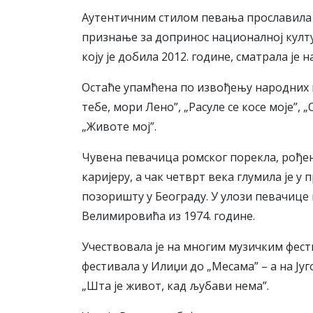
Аутентичним стилом певања прославила ј
признање за допринос националној култу
коју је добила 2012. године, сматрала је н
Остаће упамћена по извођењу народних пе
тебе, мори Лено”, „Расуле се косе моје”, „
„Животе мој”.
Чувена певачица ромског порекла, рођена
каријеру, а чак четврт века глумила је 
позоришту у Београду. У улози певачице 
Велимировића из 1974. године.
Учествовала је на многим музичким фес
фестивала у Илиџи до „Месама” – а на Ју
„Шта је живот, кад љубави нема”.