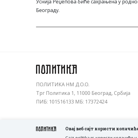
Уснија Реџепова биће сахрањена у родно
Београду.
ПОЛИТИКА НМ Д.О.О.
Трг Политика 1, 11000 Београд, Србија
ПИБ: 101516133 МБ: 17372424
Овај веб сајт користи колачић
Сајт politika.rs користи колачић