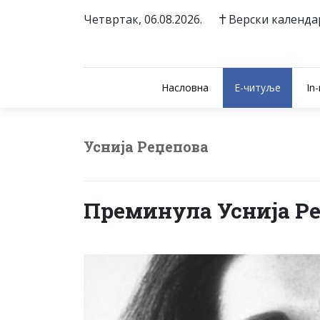
Четвртак, 06.08.2026.
Верски календа
Насловна
E-читуље
In
Уснија Реџепова
Преминула Уснија Р