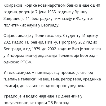
Комраков, који се новинарством бавио више од 40
година, рођен је 7. јуна 1955. године у Вршцу.
Завршио је 11. београдску гимназију и Факултет
политичких наука у Београду.
Објављивао је у Политикологу, Студенту, Индексу
202, Радио ТВ ревији, НИН-у, Програму 202 Радио
Београда, а од 1979. до 2002. године био је запослен
у Информативној редакцији Телевизије Београд -
односно РТС-у.
У телевизијском новинарству прошао је све, од
"цепања телекса", извештача, репортера, уредника
емисија, до главног и одговорног уредника.
Уредио је и водио највише ТВ дневника у
полувековној историји ТВ Београд.