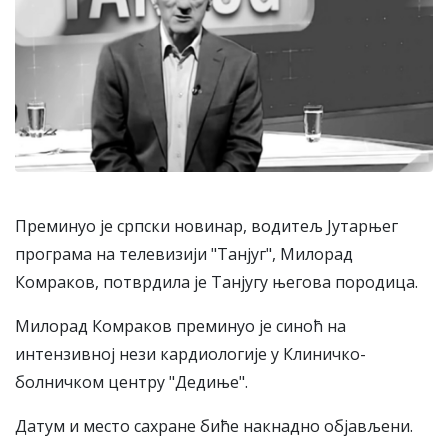
Преминуо је српски новинар, водитељ Јутарњег
програма на телевизији "Танјуг", Милорад
Комраков, потврдила је Танјугу његова породица.
Милорад Комраков преминуо је синоћ на
интензивној нези кардиологије у Клиничко-
болничком центру "Дедиње".
Датум и место сахране биће накнадно објављени.