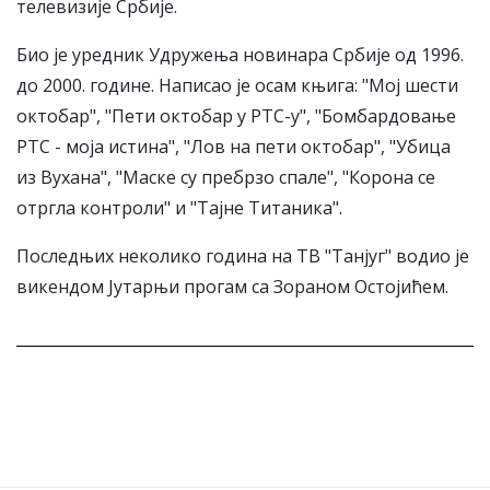
телевизије Србије.
Био је уредник Удружења новинара Србије од 1996.
до 2000. године. Написао је осам књига: "Мој шести
октобар", "Пети октобар у РТС-у", "Бомбардовање
РТС - моја истина", "Лов на пети октобар", "Убица
из Вухана", "Маске су пребрзо спале", "Корона се
отргла контроли" и "Тајне Титаника".
Последњих неколико година на ТВ "Танјуг" водио је
викендом Јутарњи прогам са Зораном Остојићем.