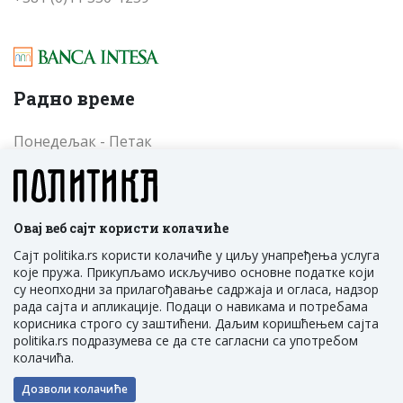
Радно време
Понедељак - Петак
од 09 до 17 часова
Cубота - Недеља
од 09 до 17 часова
Овај веб сајт користи колачиће
Сајт politika.rs користи колачиће у циљу унапређења услуга
које пружа. Прикупљамо искључиво основне податке који
су неопходни за прилагођавање садржаја и огласа, надзор
рада сајта и апликације. Подаци о навикама и потребама
корисника строго су заштићени. Даљим коришћењем сајта
politika.rs подразумева се да сте сагласни са употребом
ПОЛИТИКА НМ Д.О.О. Београд, Трг Политика 1,
колачића.
Србија
Дозволи колачиће
Developed by:
NewTec Solutions
&
TNation