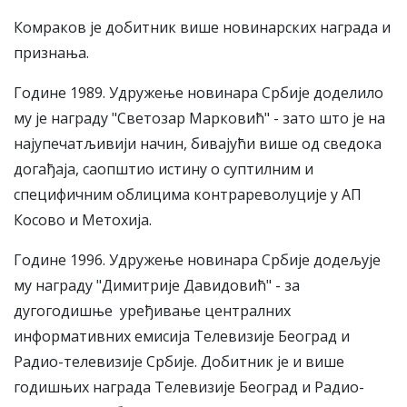
Комраков је добитник више новинарских награда и
признања.
Године 1989. Удружење новинара Србије доделило
му је награду "Светозар Марковић" - зато што је на
најупечатљивији начин, бивајући више од сведока
догађаја, саопштио истину о суптилним и
специфичним облицима контрареволуције у АП
Косово и Метохија.
Године 1996. Удружење новинара Србије додељује
му награду "Димитрије Давидовић" - за
дугогодишње уређивање централних
информативних емисија Телевизије Београд и
Радио-телевизије Србије. Добитник је и више
годишњих награда Телевизије Београд и Радио-