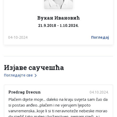
Вукан Ивановић
21.9.2018 - 1.10.2024.
04-10-2024
Погледај
Изјаве саучешћа
Погледајте све
Predrag Drecun
04.10.2024.
Plačem dijete moje... daleko na kraju svijeta sam čuo da
si postao anđeo...plačem i ne vjerujem ljepoto
vanvremenska...koje li si ti neravnoteže nebeske morao
da riješiš tako malen i božanstven...nemam riječi, a i