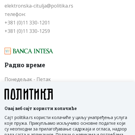
elektronska-citulja@politika.rs
телефон:
+381 (0)11 330-1201
+381 (0)11 330-1259
Радно време
Понедељак - Петак
од 09 до 17 часова
Cубота - Недеља
од 09 до 17 часова
Овај веб сајт користи колачиће
Сајт politika.rs користи колачиће у циљу унапређења услуга
које пружа. Прикупљамо искључиво основне податке који
су неопходни за прилагођавање садржаја и огласа, надзор
рада сајта и апликације. Подаци о навикама и потребама