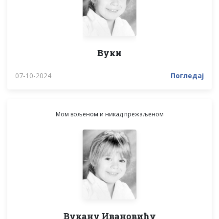
Вуки
07-10-2024
Погледај
Мом вољеном и никад прежаљеном
Вукану Ивановићу