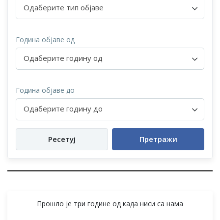
Одаберите тип објаве
Година објаве од
Одаберите годину од
Година објаве до
Одаберите годину до
Ресетуј
Претражи
Прошло је три године од када ниси са нама