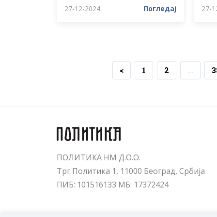
27-12-2024
Погледај
27-1
<
1
2
...
3
ПОЛИТИКА НМ Д.О.О.
Трг Политика 1, 11000 Београд, Србија
ПИБ: 101516133 МБ: 17372424