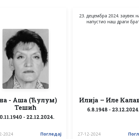
23. децембра 2024. заувек н
напустио наш драги бра
на - Аша (Ћулум)
Илија – Иле Кала
Тешић
6.8.1948 - 23.12.2024
0.11.1940 - 22.12.2024.
2-2024
Погледај
27-12-2024
Погл