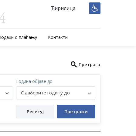
Ћирилица
Подаци о плаћању
Контакти
Претрага
Година објаве до
Одаберите годину до
Ресетуј
Претражи