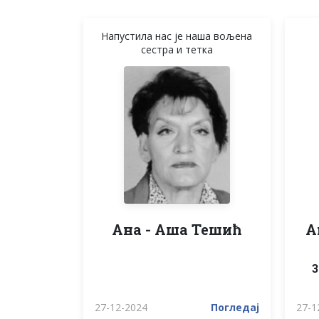
Напустила нас је наша вољена
сестра и тетка
Ана - Аша Тешић
А
3
27-12-2024
Погледај
27-1