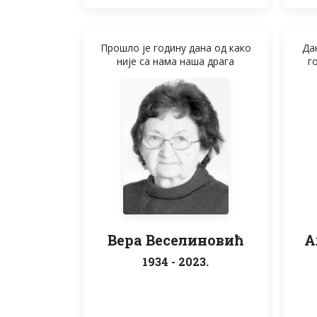
Прошло је годину дана од како
Дан
није са нама наша драга
г
Вера Веселиновић
А
1934 - 2023.