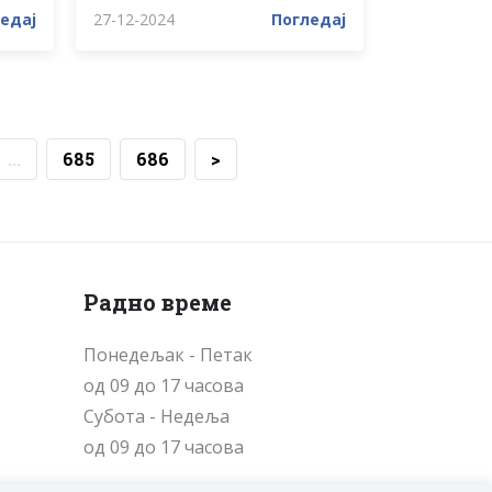
едај
27-12-2024
Погледај
...
685
686
>
Радно време
Понедељак - Петак
од 09 до 17 часова
Cубота - Недеља
од 09 до 17 часова