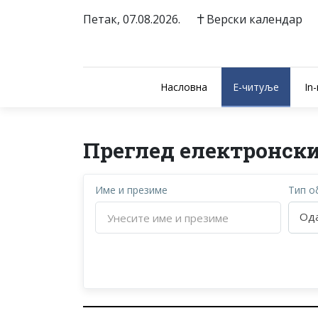
Петак, 07.08.2026.
Верски календар
Насловна
E-читуље
In
Преглед електронск
Име и презиме
Тип о
Ода