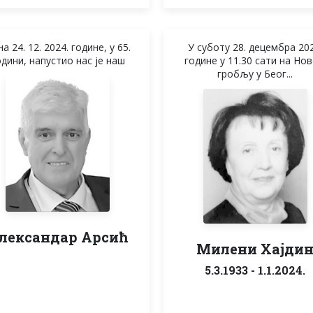
а 24. 12. 2024. године, у 65.
У суботу 28. децембра 202
одини, напустио нас је наш
године у 11.30 сати на Но
гробљу у Беог...
лександар Арсић
Милени Хајди
5.3.1933 - 1.1.2024.