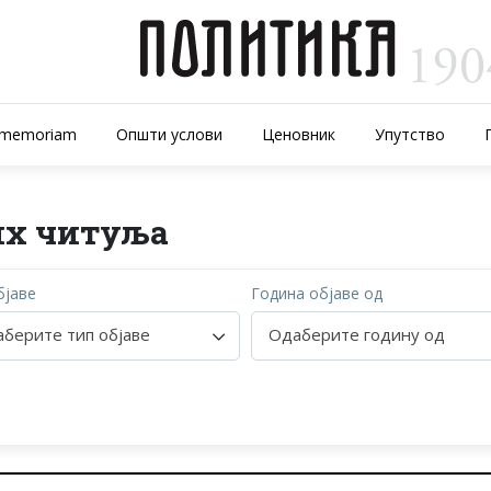
-memoriam
Општи услови
Ценовник
Упутство
их читуља
бјаве
Година објаве од
берите тип објаве
Одаберите годину од