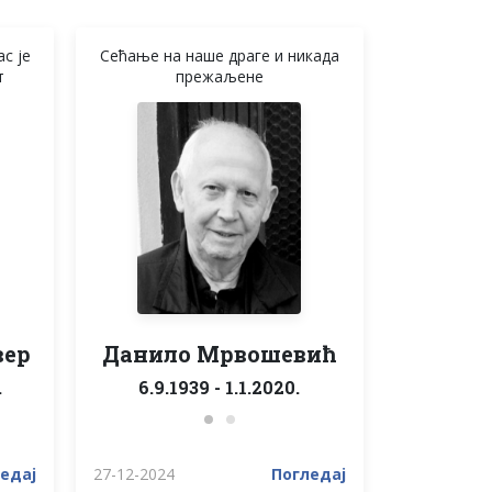
ас је
Сећање на наше драге и никада
т
прежаљене
вер
Данило Мрвошевић
.
6.9.1939 - 1.1.2020.
едај
27-12-2024
Погледај