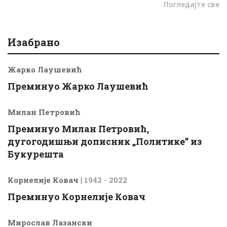
Погледајте све
Изабрано
Жарко Лаушевић
Преминуо Жарко Лаушевић
Милан Петровић
Преминуо Милан Петровић,
дугогодишњи дописник „Политике” из
Букурешта
Корнелије Ковач
|
1942 - 2022
Преминуо Корнелије Ковач
Мирослав Лазански