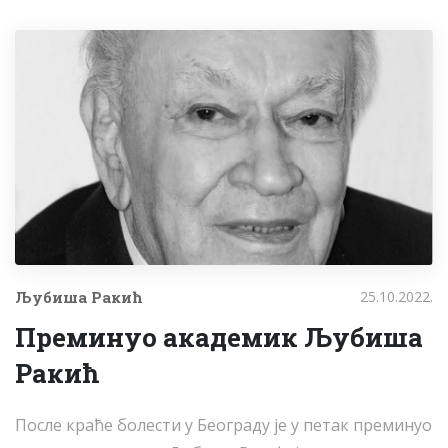
Љубиша Ракић
25.10.2022.
Преминуо академик Љубиша
Ракић
После краће болести у Београду је у петак преминуо