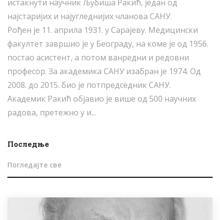
истакнути научник Љубиша Ракић, један од
најстаријих и најугледнијих чланова САНУ.
Рођен је 11. априла 1931. у Сарајеву. Медицински
факултет завршио је у Београду, на коме је од 1956.
постао асистент, а потом ванредни и редовни
професор. За академика САНУ изабран је 1974. Од
2008. до 2015. био је потпредседник САНУ.
Академик Ракић објавио је више од 500 научних
радова, претежно у и...
Последње
Погледајте све