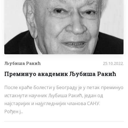
Љубиша Ракић
25.10.2022.
Преминуо академик Љубиша Ракић
После краће болести у Београду је у петак преминуо
истакнути научник Љубиша Ракић, један од
најстаријих и најугледнијих чланова САНУ.
Рођен ј...