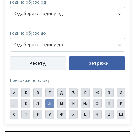
Година објаве од
Одаберите годину од
Година објаве до
Одаберите годину до
Ресетуј
Претражи
Претражи по слову
А
Б
В
Г
Д
Ђ
Е
Ж
З
И
Ј
К
Л
Љ
М
Н
Њ
О
П
Р
С
Т
Ћ
У
Ф
Х
Ц
Ч
Џ
Ш