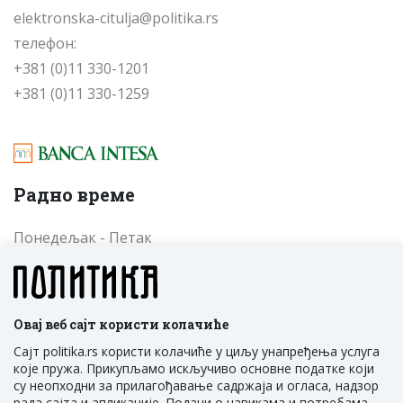
elektronska-citulja@politika.rs
телефон:
+381 (0)11 330-1201
+381 (0)11 330-1259
Радно време
Понедељак - Петак
од 09 до 17 часова
Cубота - Недеља
од 09 до 17 часова
Овај веб сајт користи колачиће
Сајт politika.rs користи колачиће у циљу унапређења услуга
које пружа. Прикупљамо искључиво основне податке који
су неопходни за прилагођавање садржаја и огласа, надзор
рада сајта и апликације. Подаци о навикама и потребама