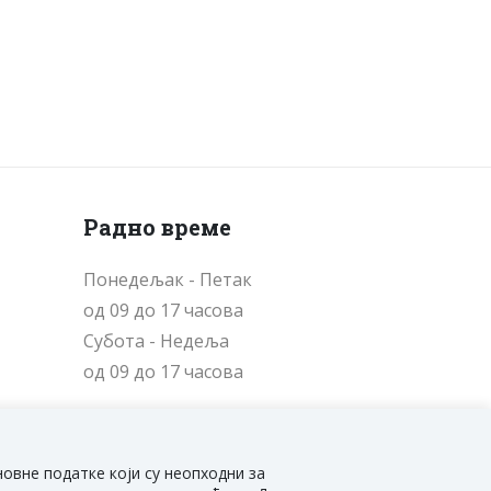
Радно време
Понедељак - Петак
од 09 до 17 часова
Cубота - Недеља
од 09 до 17 часова
новне податке који су неопходни за