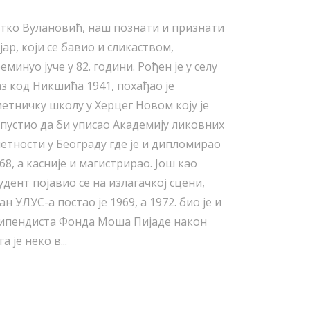
тко Вулановић, наш познати и признати
јар, који се бавио и сликаством,
еминуо јуче у 82. години. Рођен је у селу
з код Никшића 1941, похађао је
етничку школу у Херцег Новом коју је
пустио да би уписао Академију ликовних
етности у Београду где је и дипломирао
68, а касније и магистрирао. Још као
удент појавио се на излагачкој сцени,
ан УЛУС-а постао је 1969, а 1972. био је и
ипендиста Фонда Моша Пијаде након
га је неко в...