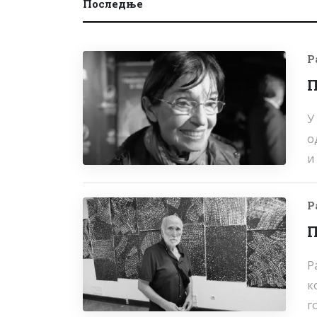
Последње
Р
П
У
о
и
Р
П
Р
к
г