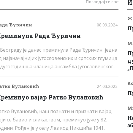
И
Погледајте све
Ж
ада Ђуричин
08.09.2024.
П
реминула Рада Ђуричин
М
 Београду је данас преминула Рада Ђуричин, једна
П
д најзначајнијих југословенских и српских глумица
д
 дугогодишња чланица ансамбла Југословенског...
„
Ко
атко Вулановић
24.03.2023.
П
реминуо вајар Ратко Вулановић
М
атко Вулановић, наш познати и признати вајар,
Н
оји се бавио и сликаством, преминуо јуче у 82.
з
одини. Рођен је у селу Лаз код Никшића 1941,