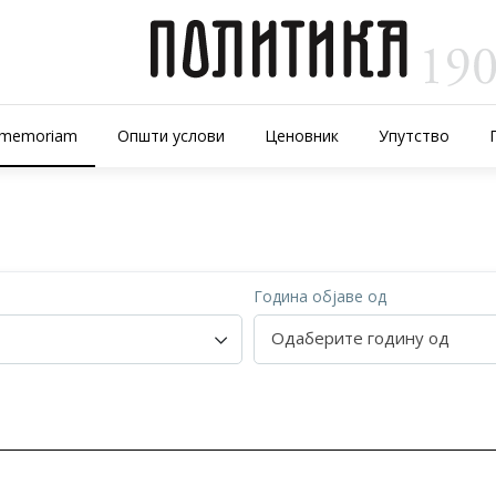
-memoriam
Општи услови
Ценовник
Упутство
р
Година објаве од
Одаберите годину од