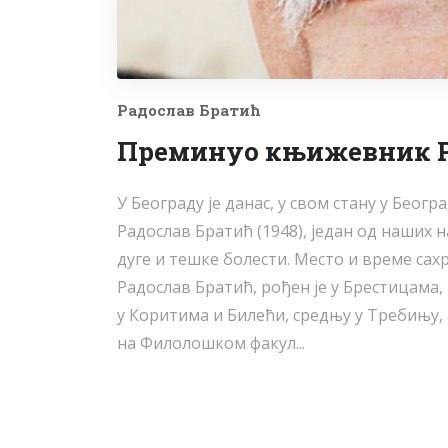
Радослав Братић
Преминуо књижевник Р
У Београду је данас, у свом стану у Бео
Радослав Братић (1948), један од наших 
дуге и тешке болести. Место и време сах
Радослав Братић, рођен је у Брестицама,
у Коритима и Билећи, средњу у Требињу, 
на Филолошком факул...