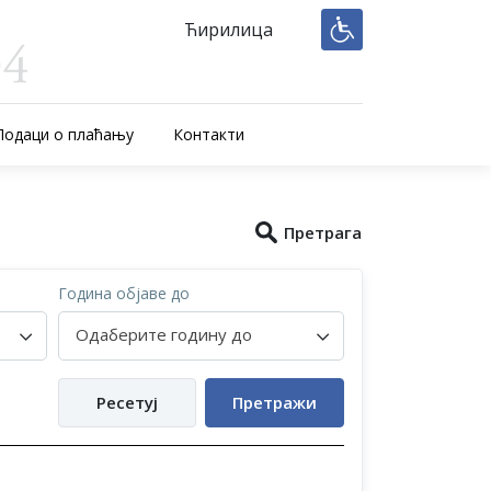
Ћирилица
Подаци о плаћању
Контакти
Претрага
Година објаве до
Одаберите годину до
Ресетуј
Претражи