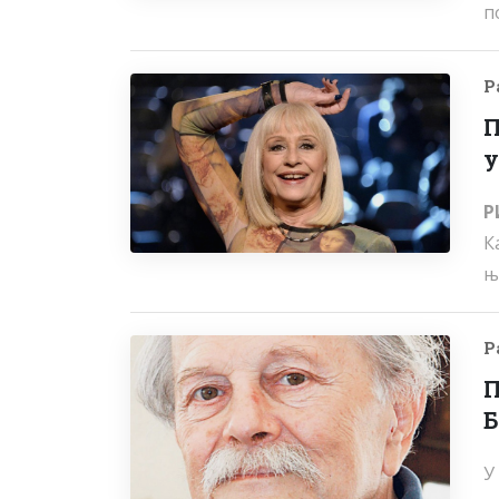
п
Р
П
у
Р
К
њ
Р
П
Б
У