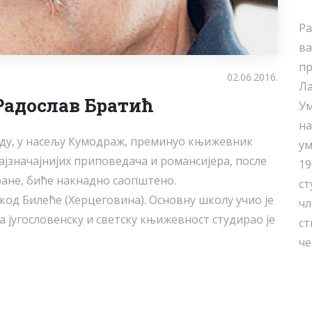
Ра
ва
пр
02.06.2016.
Ла
адослав Братић
Ум
на
граду, у насељу Кумодраж, преминуо књижевник
ум
најзначајнијих приповедача и романсијера, после
19
ране, биће накнадно саопштено.
ст
 код Билеће (Херцеговина). Основну школу учио је
чл
а југословенску и светску књижевност студирао је
ст
че