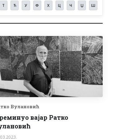
Т
Ћ
У
Ф
Х
Ц
Ч
Џ
Ш
атко Вулановић
реминуо вајар Ратко
улановић
.03.2023.