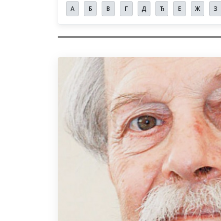
А
Б
В
Г
Д
Ђ
Е
Ж
З