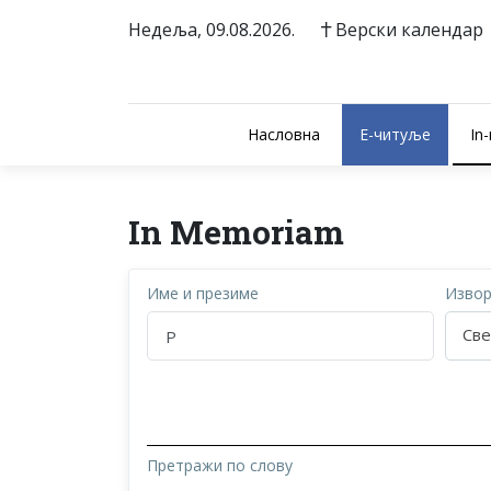
Недеља, 09.08.2026.
Верски календар
Насловна
E-читуље
In
In Memoriam
Име и презиме
Изво
Све
Претражи по слову