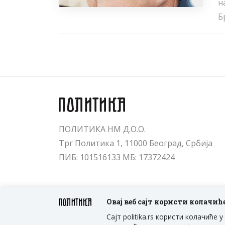
н
Б
ПОЛИТИКА НМ Д.О.О.
Трг Политика 1, 11000 Београд, Србија
ПИБ: 101516133 МБ: 17372424
Овај веб сајт користи колачић
Сајт politika.rs користи колачић