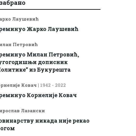
забрано
арко Лаушевић
реминуо Жарко Лаушевић
илан Петровић
реминуо Милан Петровић,
угогодишњи дописник
Политике” из Букурешта
рнелије Ковач
|
1942 - 2022
реминуо Корнелије Ковач
ирослав Лазански
овинарству никада није рекао
богом