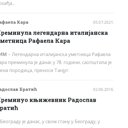
охађа...
афаела Кара
05.07.2021.
реминула легендарна италијанска
метница Рафаела Кара
ИМ
– Легендарна италијанска уметница Рафаела
ара преминула је данас у 78. години, саопштила је
ена породица, преноси Танјуг.
адослав Братић
02.06.2016.
реминуо књижевник Радослав
ратић
 Београду је данас, у свом стану у Београду, у