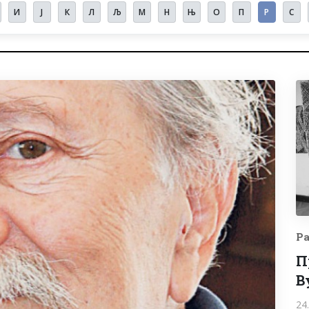
И
Ј
К
Л
Љ
М
Н
Њ
О
П
Р
С
Р
П
В
24