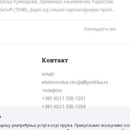
асељу Кумодраж, преминуо књижевник Радослав
ратић (1948), један од наших најзначајнијих прип...
Погледајте све
Контакт
email:
elektronska-citulja@politika.rs
телефон:
+381 (0)11 330-1201
+381 (0)11 330-1259
е
е у циљу унапређења услуга које пружа. Прикупљамо искључиво ос