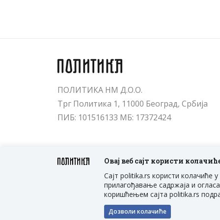
ПОЛИТИКА НМ Д.О.О.
Трг Политика 1, 11000 Београд, Србија
ПИБ: 101516133 МБ: 17372424
Овај веб сајт користи колачић
Сајт politika.rs користи колачић
прилагођавање садржаја и огласа
коришћењем сајта politika.rs под
Дозволи колачиће
ПОЛИТИКА НМ Д.О.О. Београд, Трг Полити