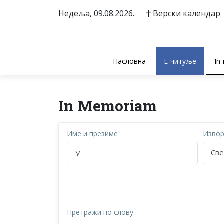
Недеља, 09.08.2026.
Верски календар
Насловна
E-читуље
In
In Memoriam
Име и презиме
Изво
Све
Претражи по слову