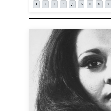
А
Б
В
Г
Д
Ђ
Е
Ж
З