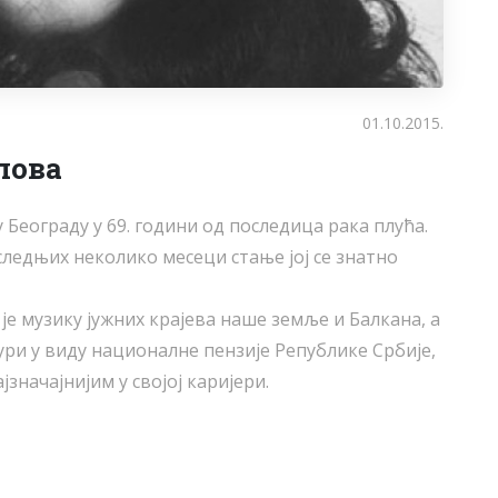
01.10.2015.
пова
 Београду у 69. години од последица рака плућа.
следњих неколико месеци стање јој се знатно
е музику јужних крајева наше земље и Балкана, а
ри у виду националне пензије Републике Србије,
ајзначајнијим у својој каријери.