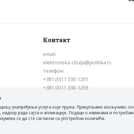
Контакт
email:
elektronska-citulja@politika.rs
телефон:
+381 (0)11 330-1201
+381 (0)11 330-1259
е
е у циљу унапређења услуга које пружа. Прикупљамо искључиво ос
, надзор рада сајта и апликације. Подаци о навикама и потреба
разумева се да сте сагласни са употребом колачића.
ка 1, Србија