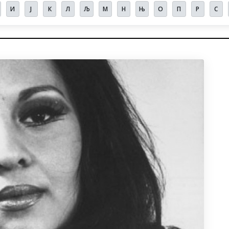
И
Ј
К
Л
Љ
М
Н
Њ
О
П
Р
С