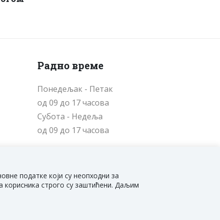
Радно време
Понедељак - Петак
од 09 до 17 часова
Cубота - Недеља
од 09 до 17 часова
новне податке који су неопходни за
ма корисника строго су заштићени. Даљим
Developed by:
NewTec Solutions
&
TNation