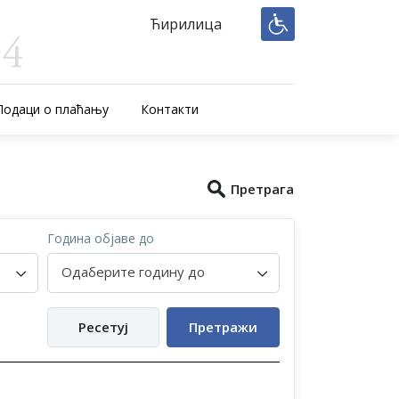
Ћирилица
Подаци о плаћању
Контакти
Претрага
Година објаве до
Одаберите годину до
Ресетуј
Претражи