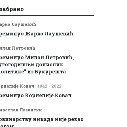
забрано
арко Лаушевић
реминуо Жарко Лаушевић
илан Петровић
реминуо Милан Петровић,
угогодишњи дописник
Политике” из Букурешта
рнелије Ковач
|
1942 - 2022
реминуо Корнелије Ковач
ирослав Лазански
овинарству никада није рекао
богом