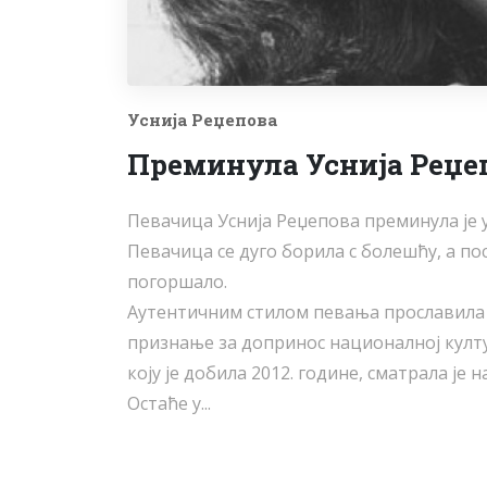
Уснија Реџепова
Преминула Уснија Реџе
Певачица Уснија Реџепова преминула је у
Певачица се дуго борила с болешћу, а по
погоршало.
Аутентичним стилом певања прославила ј
признање за допринос националној култу
коју је добила 2012. године, сматрала је н
Остаће у...