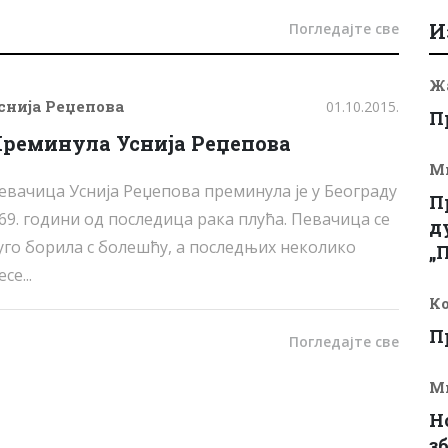
И
Погледајте све
Ж
снија Реџепова
01.10.2015.
П
реминула Уснија Реџепова
М
евачица Уснија Реџепова преминула је у Београду
П
 69. години од последица рака плућа. Певачица се
д
уго борила с болешћу, а последњих неколико
„
се...
Ко
П
Погледајте све
М
Н
з