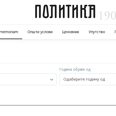
-memoriam
Општи услови
Ценовник
Упутство
р
Година објаве од
Одаберите годину од