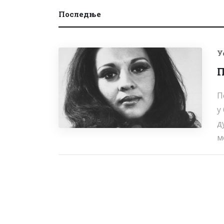
Последње
У
П
П
у
д
ме