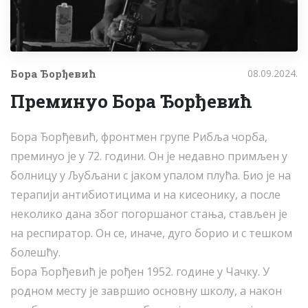
Бора Ђорђевић
08.09.2024.
Преминуо Бора Ђорђевић
Бора Ђорђевић, фронтмен групе Рибља чорба,
преминуо је у 72. години. Он је недавно примљен у
болницу у Љубљани с јаком упалом плућа. Био је на
терапији антибиотицима и на кисеонику, а после
неколико дана због погоршаног стања, стављен је
на респиратор. Он се, иначе, дуго борио и с тешком
болешћу.
Бора Ђорђевић је рођен 1952. године у Чачку. У
родном месту је завршио основну школу, а након