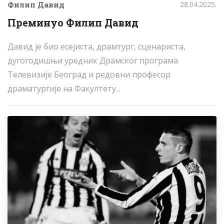
Филип Давид
28.04.2025.
Преминуо Филип Давид
Давид је био есејиста, драмтург, сценариста,
дугогодишњи уредник Драмског програма
Телевизије Београд и редовни професор
драматургије на Факултету...