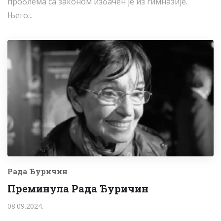
проблема са законом избачен је из гимназије.
Њего...
Рада Ђуричин
Преминула Рада Ђуричин
08.09.2024.