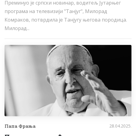
Преминуо је српски новинар, водитељ Јутарњег
програма на телевизији "Танјуг", Милорад
Комраков, потврдила је Танјугу његова породица.
Милорад...
Папа Фрања
28.04.2025.