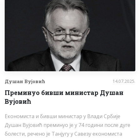
Душан Вујовић
14.07.2025.
Преминуо бивши министар Душан
Вујовић
Економиста и бивши министар у Влади Србије
Душан Вујовић преминуо је у 74 години после дуге
болести, речено је Танјугу у Савезу економиста