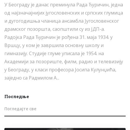
У Београду је данас преминула Рада Ђуричин, једна
од најзначајнијих југословенских и српских глумица
и дугогодишња чланица ансамбла Југословенског
драмског позоршта, саопштили су из ЈДП-а.
Радојка Рада Ђуричин је рођена 31. маја 1934. у
Вршцу, у ком је завршила основну школу и
гимназију. Студије глуме уписала је 1954. на
Академији за позориште, филм, радио и телевизију
у Београду, у класи професора Јосипа Кулунџића,
заједно са Радмилом А...
Последње
Погледајте све