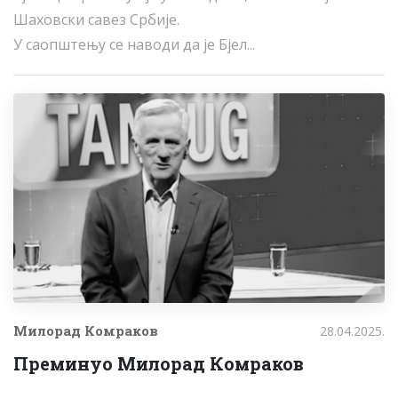
Шаховски савез Србије.
У саопштењу се наводи да је Бјел...
Милорад Комраков
28.04.2025.
Преминуо Милорад Комраков