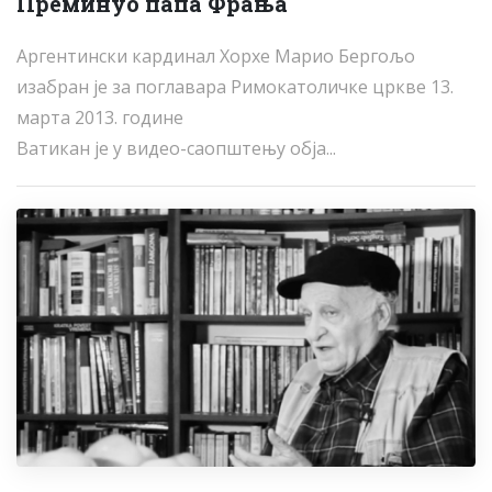
Преминуо папа Фрања
Аргентински кардинал Хорхе Марио Бергољо
изабран је за поглавара Римокатоличке цркве 13.
марта 2013. године
Ватикан је у видео-саопштењу обја...