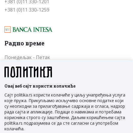
+381 (0)11 330-1201
+381 (0)11 330-1259
Радно време
Понедељак - Петак
од 09 до 17 часова
Cубота - Недеља
од 09 до 17 часова
Овај веб сајт користи колачиће
Сајт politika.rs користи колачиће у циљу унапређења услуга
које пружа. Прикупљамо искључиво основне податке који
су неопходни за прилагођавање садржаја и огласа, надзор
рада сајта и апликације. Подаци о навикама и потребама
корисника строго су заштићени. Даљим коришћењем сајта
politika.rs подразумева се да сте сагласни са употребом
ПОЛИТИКА НМ Д.О.О. Београд, Трг Политика 1,
колачића.
Србија