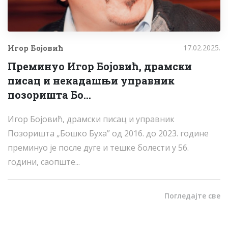
Игор Бојовић
17.02.2025.
Преминуо Игор Бојовић, драмски
писац и некадашњи управник
позоришта Бо...
Игор Бојовић, драмски писац и управник
Позоришта „Бошко Буха” од 2016. до 2023. године
преминуо је после дуге и тешке болести у 56.
години, саопште...
Погледајте све