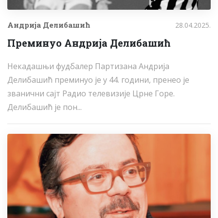
Андрија Делибашић
28.04.2025.
Преминуо Андрија Делибашић
Некадашњи фудбалер Партизана Андрија
Делибашић преминуо је у 44. години, пренео је
званични сајт Радио телевизије Црне Горе.
Делибашић је пон...